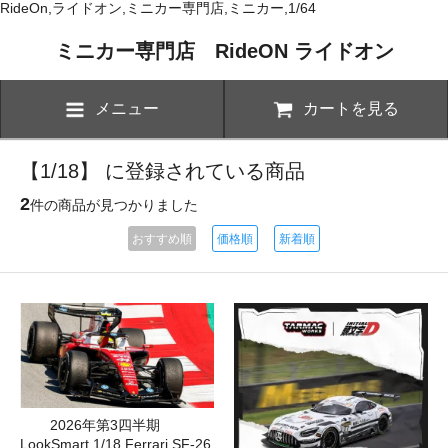
RideOn,ライドオン,ミニカー専門店,ミニカー,1/64
ミニカー専門店 RideON ライドオン
メニュー
カートを見る
【1/18】 に登録されている商品
2
件の商品が見つかりました
おすすめ順
価格順
新着順
2026年第3四半期
LookSmart 1/18 Ferrari SF-26