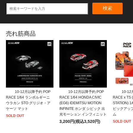
検索
売れ筋商品
10-12月以降予約 POP
10-12月以降予約 POP
10-1
RACE 1/64 ランボルギーニ
RACE 1/64 HONDA CIVIC
RACE x TS
ウラカン STO グリジオ・ア
(EG6) IDEMITSU MOTION
STATION) 
ケーソ マット
INFINITE ホンダ シビック 出
ピックアッ
光モーション インフィニット
ム
SOLD OUT
3,200円(税込3,520円)
SOLD OUT