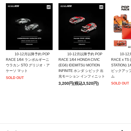
10-12月以降予約 POP
10-12月以降予約 POP
10-1
RACE 1/64 ランボルギーニ
RACE 1/64 HONDA CIVIC
RACE x TS
ウラカン STO グリジオ・ア
(EG6) IDEMITSU MOTION
STATION) 
ケーソ マット
INFINITE ホンダ シビック 出
ピックアッ
光モーション インフィニット
ム
SOLD OUT
3,200円(税込3,520円)
SOLD OUT