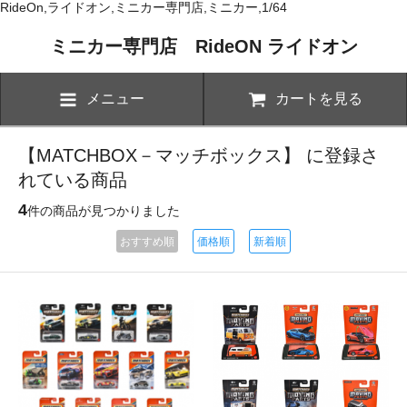
RideOn,ライドオン,ミニカー専門店,ミニカー,1/64
ミニカー専門店 RideON ライドオン
メニュー
カートを見る
【MATCHBOX－マッチボックス】 に登録さ
れている商品
4
件の商品が見つかりました
おすすめ順
価格順
新着順