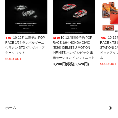
10-12月以降予約 POP
10-12月以降予約 POP
10-1
RACE 1/64 ランボルギーニ
RACE 1/64 HONDA CIVIC
RACE x TS
ウラカン STO グリジオ・ア
(EG6) IDEMITSU MOTION
STATION) 
ケーソ マット
INFINITE ホンダ シビック 出
ピックアッ
光モーション インフィニット
ム
SOLD OUT
3,200円(税込3,520円)
SOLD OUT
ホーム