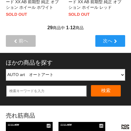
ード XX AB 前期型 純正 オプ
ード XX AB 前期型 純正 オプ
ション ホイール ホワイト
ション ホイール レッド
SOLD OUT
SOLD OUT
29
1
12
商品中
-
商品
前へ
次へ
ほかの商品を探す
検索
売れ筋商品