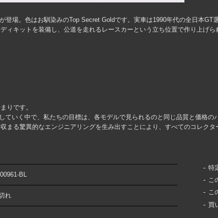
(A80)」が登場。色はお馴染みのTop Secret Goldです。実車は1990年代の全日
ディキットを装備し、公道を走れるレースカーという立ち位置で作り上げら
始まりです。
グに移行していく中で、私たちの目標は、各モデルで見られるのと同じ品質と価格
に収まる驚異的なエンジニアリングを生み出すことにより、すべてのコレクタ
特
00961-BL
こ
こ
切れ
買