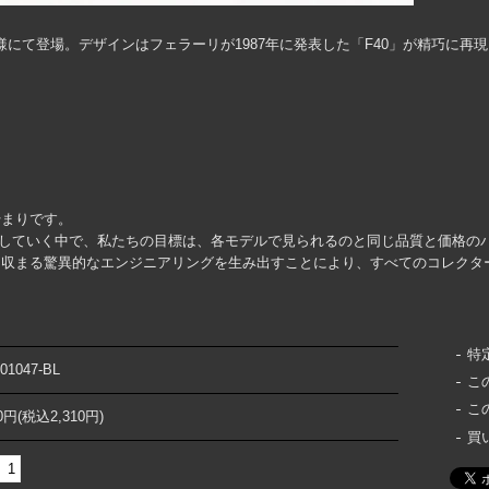
仕様にて登場。デザインはフェラーリが1987年に発表した「F40」が精巧に再
始まりです。
グに移行していく中で、私たちの目標は、各モデルで見られるのと同じ品質と価格
に収まる驚異的なエンジニアリングを生み出すことにより、すべてのコレクタ
特
01047-BL
こ
こ
00円(税込2,310円)
買