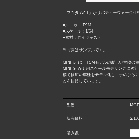
「マツダ AZ-1」がリバティーウォーク
■メーカー:TSM
■スケール：1/64
■素材：ダイキャスト
※写真はサンプルです。
MINI GTは、TSMモデルの新しい冒険の
MINI GTが1:64スケールモデリン
模で幅広い車種をモデル化し、手のひら
とを目指しています。
型番
MGT
販売価格
2,1
購入数