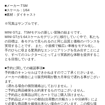
■メーカー:TSM
■スケール：1/64
■素材：ダイキャスト
※写真はサンプルです。
MINI GTは、TSMモデルの新しい冒険の始まりです。
MINI GTが1:64スケールモデリングに移行していく中で、私たち
の目標は、各モデルで見られるのと同じ品質と価格のバランスを
実現することです。 また、小規模で幅広い車種をモデル化し、
手のひらに収まる驚異的なエンジニアリングを生み出すことによ
り、すべてのコレクターにとってより実践的な体験を提供するこ
とを目指しています。
■予約に関しての確認事項■
予約後のキャンセルはできかねますのでご了承くださいませ。
メーカーの都合により販売時期が数カ月単位で遅れる事がござい
ます。
（遅れる場合の個別連絡はしておりません。）
ご予約は商品確保をお約束するものではございません。
ご予約品と在庫品は同じカートではご購入頂けません。
ご予約品はメーカーの都合(出荷数の大幅カットや分納等）によ
り必要な商品数を確保出来ない場合がございます。この様な場