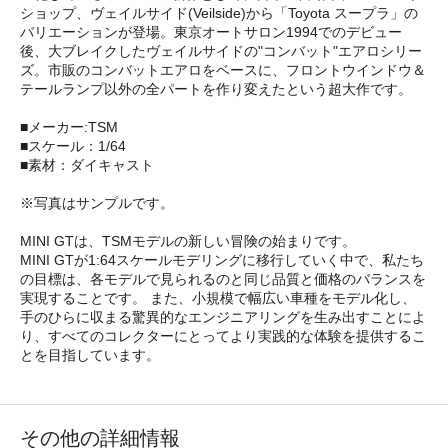
ショップ、ヴェイルサイド(Veilside)から「Toyota スープラ」の
バリエーションが登場。東京オートサロン1994でのデビュー
後、大ブレイクしたヴェイルサイドの"コンバット"エアロシリー
ズ。市販のコンバットエアロをベースに、フロントウインドウ＆
テールランプ以外の全パートを作り変えたという超大作です。
■メーカー:TSM
■スケール：1/64
■素材：ダイキャスト
※写真はサンプルです。
MINI GTは、TSMモデルの新しい冒険の始まりです。
MINI GTが1:64スケールモデリングに移行していく中で、私たち
の目標は、各モデルで見られるのと同じ品質と価格のバランスを
実現することです。 また、小規模で幅広い車種をモデル化し、
手のひらに収まる驚異的なエンジニアリングを生み出すことによ
り、すべてのコレクターにとってより実践的な体験を提供するこ
とを目指しています。
その他の詳細情報