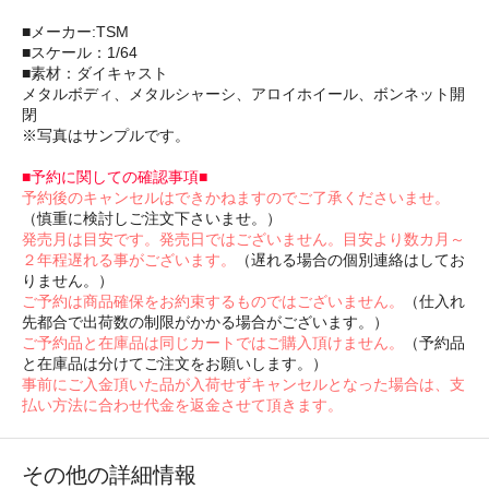
■メーカー:TSM
■スケール：1/64
■素材：ダイキャスト
メタルボディ、メタルシャーシ、アロイホイール、ボンネット開
閉
※写真はサンプルです。
■予約に関しての確認事項■
予約後のキャンセルはできかねますのでご了承くださいませ。
（慎重に検討しご注文下さいませ。）
発売月は目安です。発売日ではございません。目安より数カ月～
２年程遅れる事がございます。
（遅れる場合の個別連絡はしてお
りません。）
ご予約は商品確保をお約束するものではございません。
（仕入れ
先都合で出荷数の制限がかかる場合がございます。）
ご予約品と在庫品は同じカートではご購入頂けません。
（予約品
と在庫品は分けてご注文をお願いします。）
事前にご入金頂いた品が入荷せずキャンセルとなった場合は、支
払い方法に合わせ代金を返金させて頂きます。
その他の詳細情報