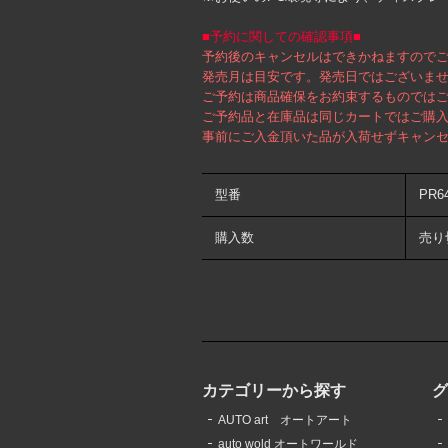
■予約に関しての確認事項■
予約後のキャンセルはできかねますので
発売月は目安です。発売日ではございま
ご予約は商品確保をお約束するものでは
ご予約品と在庫品は同じカートではご購
事前にご入金頂いた品が入荷せずキャン
型番
PR6
購入数
売り
カテゴリーから探す
AUTO art オートアート
auto wold オートワールド