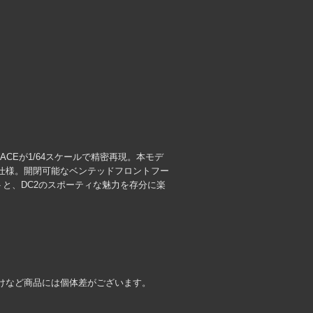
ACEが1/64スケールで精密再現。本モデ
仕様。開閉可能なベンテッドフロントフー
と、DC2のスポーティな魅力を存分に楽
けなど商品には個体差がございます。