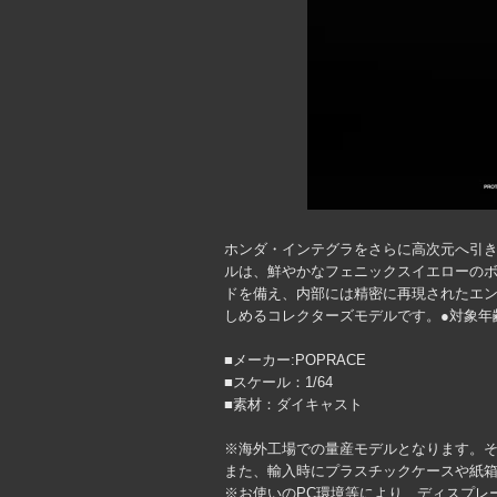
ホンダ・インテグラをさらに高次元へ引き上げ
ルは、鮮やかなフェニックスイエローの
ドを備え、内部には精密に再現されたエン
しめるコレクターズモデルです。●対象年
■メーカー:POPRACE
■スケール：1/64
■素材：ダイキャスト
※海外工場での量産モデルとなります。
また、輸入時にプラスチックケースや紙
※お使いのPC環境等により、ディスプレ