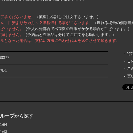
ご了承くださいませ。
（慎重に検討しご注文下さいませ。）
せん。目安より数カ月～２年程遅れる事がございます。
（遅れる場合の個別連
ございません。
（仕入れ先都合で出荷数の制限がかかる場合がございます。）
入頂けません。
（予約品と在庫品は分けてご注文をお願いします。）
セルとなった場合は、支払い方法に合わせ代金を返金させて頂きます。
特
40377
こ
こ
切れ
買
グループから探す
1/64
1/43